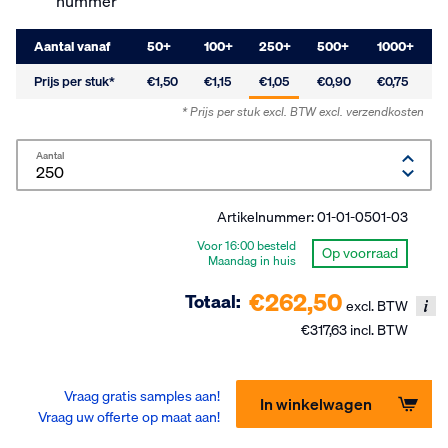
nummer
Aantal vanaf
50
+
100
+
250
+
500
+
1000
+
Prijs per stuk*
€1,50
€1,15
€1,05
€0,90
€0,75
* Prijs per stuk excl. BTW
excl. verzendkosten
Aantal
Artikelnummer:
01-01-0501-03
Voor 16:00 besteld
Op voorraad
Maandag in huis
€262,50
Totaal:
excl. BTW
€317,63 incl. BTW
Vraag gratis samples aan!
In winkelwagen
Vraag uw offerte op maat aan!