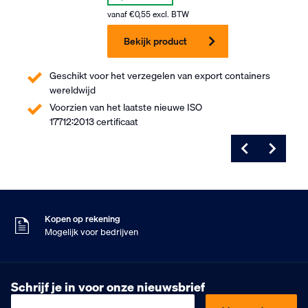
vanaf
€
0,55
excl. BTW
Bekijk product
Geschikt voor het verzegelen van export containers
wereldwijd
Voorzien van het laatste nieuwe ISO
17712:2013 certificaat
Voor 16:00 besteld
Maandag in huis
9
Klanten geven ons
,5
Op basis van 453 beoordelingen
Kopen op rekening
Mogelijk voor bedrijven
Gratis verzending
Vanaf €75,- excl. BTW
Voor 16:00 besteld
Schrijf je in voor onze nieuwsbrief
Maandag in huis
9
Klanten geven ons
,5