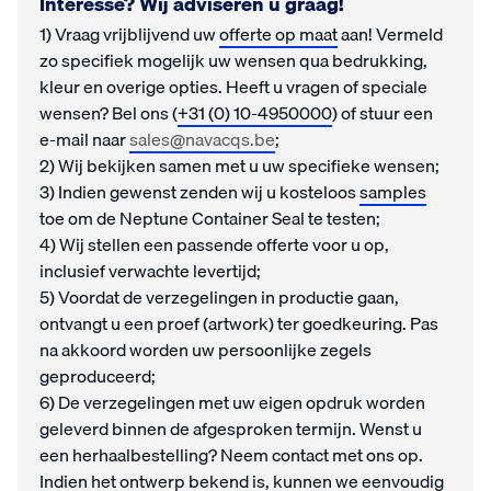
Interesse? Wij adviseren u graag!
1) Vraag vrijblijvend uw
offerte op maat
aan! Vermeld
zo specifiek mogelijk uw wensen qua bedrukking,
kleur en overige opties. Heeft u vragen of speciale
wensen? Bel ons (
+31 (0) 10-4950000
) of stuur een
e-mail naar
sales@navacqs.be
;
2) Wij bekijken samen met u uw specifieke wensen;
3) Indien gewenst zenden wij u kosteloos
samples
toe om de Neptune Container Seal te testen;
4) Wij stellen een passende offerte voor u op,
inclusief verwachte levertijd;
5) Voordat de verzegelingen in productie gaan,
ontvangt u een proef (artwork) ter goedkeuring. Pas
na akkoord worden uw persoonlijke zegels
geproduceerd;
6) De verzegelingen met uw eigen opdruk worden
geleverd binnen de afgesproken termijn. Wenst u
een herhaalbestelling? Neem contact met ons op.
Indien het ontwerp bekend is, kunnen we eenvoudig