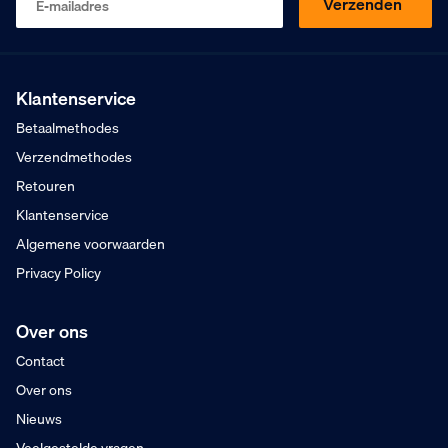
Verzenden
E-mailadres
Op basis van 453 beoordelingen
Kopen op rekening
Mogelijk voor bedrijven
Gratis verzending
Vanaf €75,- excl. BTW
Klantenservice
Voor 16:00 besteld
Betaalmethodes
Maandag in huis
Verzendmethodes
Retouren
Klantenservice
Algemene voorwaarden
Privacy Policy
Over ons
Contact
Over ons
Nieuws