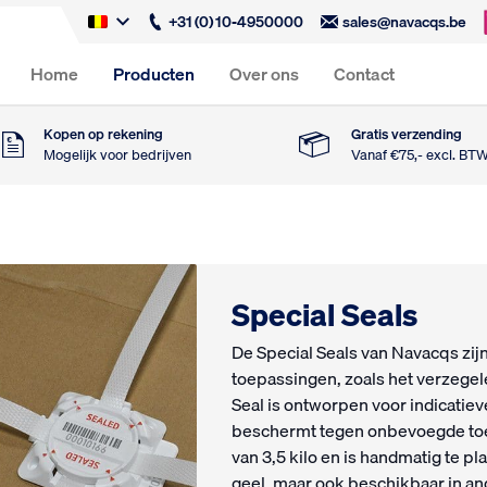
+31 (0) 10-4950000
sales@navacqs.be
Home
Producten
Over ons
Contact
Kopen op rekening
Gratis verzending
Mogelijk voor bedrijven
Vanaf €75,- excl. BT
Special Seals
De Special Seals van Navacqs zij
toepassingen, zoals het verzegel
Seal is ontworpen voor indicatie
beschermt tegen onbevoegde toe
van 3,5 kilo en is handmatig te pl
geel, maar ook beschikbaar in a