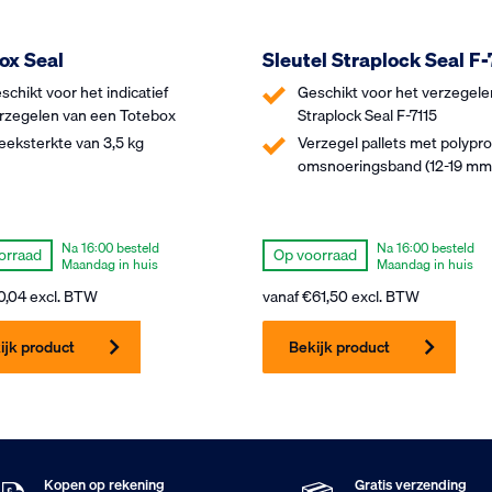
ox Seal
Sleutel Straplock Seal F-
schikt voor het indicatief
Geschikt voor het verzegele
rzegelen van een Totebox
Straplock Seal F-7115
eeksterkte van 3,5 kg
Verzegel pallets met polypr
omsnoeringsband (12-19 mm
Na 16:00 besteld
Na 16:00 besteld
orraad
Op voorraad
Maandag in huis
Maandag in huis
0,04
excl. BTW
vanaf
€
61,50
excl. BTW
ijk product
Bekijk product
Kopen op rekening
Gratis verzending