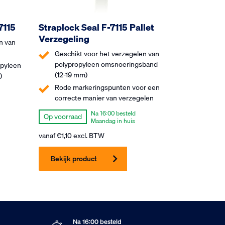
7115
Straplock Seal F-7115 Pallet
Verzegeling
n van
Geschikt voor het verzegelen van
polypropyleen omsnoeringsband
opyleen
(12-19 mm)
)
Rode markeringspunten voor een
correcte manier van verzegelen
Na 16:00 besteld
Op voorraad
Maandag in huis
vanaf
€
1,10
excl. BTW
Bekijk product
Na 16:00 besteld