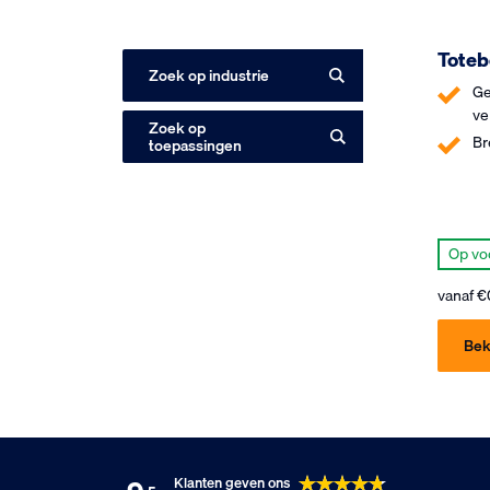
Toteb
Zoek op industrie
Ge
ve
Zoek op
Br
toepassingen
Op vo
vanaf
€
Bek
Klanten geven ons