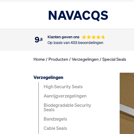
9
Klanten geven ons
,5
Op basis van 453 beoordelingen
Home
/
Producten
/
Verzegelingen
/ Special Seals
Verzegelingen
High Security Seals
Aanrijg­verzegelingen
Biodegradable Security
Seals
Bandzegels
Cable Seals