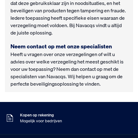
dat deze gebruiksklaar zijn in noodsituaties, en het
beveiligen van producten tegen tampering en fraude.
Iedere toepassing heeft specifieke eisen waaraan de
verzegeling moet voldoen. Bij Navacqs vindt u altijd
de juiste oplossing.
Neem contact op met onze specialisten
Heeft u vragen over onze verzegelingen of wilt u
advies over welke verzegeling het meest geschikt is
voor uw toepassing? Neem dan contact op met de
specialisten van Navacqs. Wij helpen u graag om de
perfecte beveiligingsoplossing te vinden.
Voor 16:00 besteld
Maandag in huis
9
Klanten geven ons
,5
Op basis van 453 beoordelingen
Kopen op rekening
Mogelijk voor bedrijven
Gratis verzending
Vanaf €75,- excl. BTW