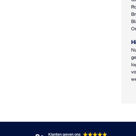
Ro
Br
Bl
Or
H
Na
ge
lo
vo
we
Klanten geven ons