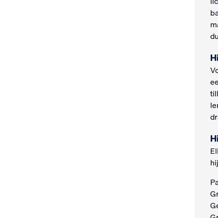
li
ba
ma
du
H
Vo
ee
ti
le
dr
H
El
hi
Pa
Gr
Ge
Gr