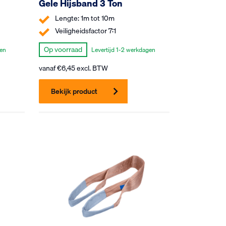
Gele Hijsband 3 Ton
Lengte: 1m tot 10m
Veiligheidsfactor 7:1
Op voorraad
gen
Levertijd 1-2 werkdagen
vanaf
€
6,45
excl. BTW
Bekijk product