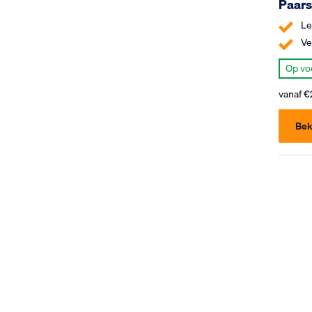
Paars
Le
Ve
Op vo
vanaf
€
Bek