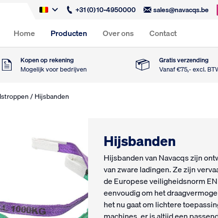
+31 (0) 10-4950000
sales@navacqs.be
Home
Producten
Over ons
Contact
Kopen op rekening
Gratis verzending
Mogelijk voor bedrijven
Vanaf €75,- excl. B
dstroppen
/ Hijsbanden
Hijsbanden
Hijsbanden van Navacqs zijn ontwi
van zware ladingen. Ze zijn verva
de Europese veiligheidsnorm EN 1
eenvoudig om het draagvermogen 
het nu gaat om lichtere toepassi
machines, er is altijd een passe