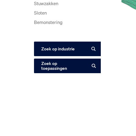
Stuwzakken
Sloten
Bemonstering
Zoek op industrie
Zoek op
toepassingen