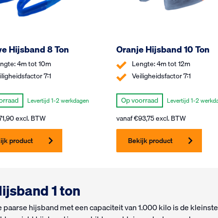
e Hijsband 8 Ton
Oranje Hijsband 10 Ton
ngte: 4m tot 10m
Lengte: 4m tot 12m
iligheidsfactor 7:1
Veiligheidsfactor 7:1
orraad
Op voorraad
Levertijd 1-2 werkdagen
Levertijd 1-2 werkd
71,90
excl. BTW
vanaf
€
93,75
excl. BTW
ijk product
Bekijk product
ijsband 1 ton
 paarse hijsband met een capaciteit van 1.000 kilo is de kleinste