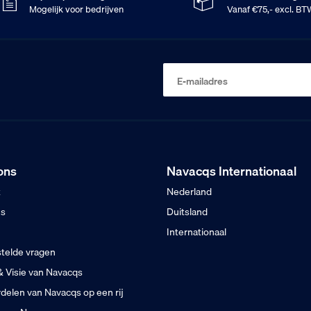
Mogelijk voor bedrijven
Vanaf €75,- excl. B
E-mailadres
ons
Navacqs Internationaal
t
Nederland
ns
Duitsland
Internationaal
telde vragen
& Visie van Navacqs
delen van Navacqs op een rij