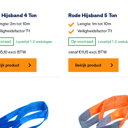
e Hijsband 4 Ton
Rode Hijsband 5 Ton
ngte: 2m tot 10m
Lengte: 1m tot 10m
iligheidsfactor 7:1
Veiligheidsfactor 7:1
orraad
Op voorraad
Levertijd 1-2 werkdagen
Levertijd 1-2 werkd
15,10
excl. BTW
vanaf
€
11,15
excl. BTW
ijk product
Bekijk product