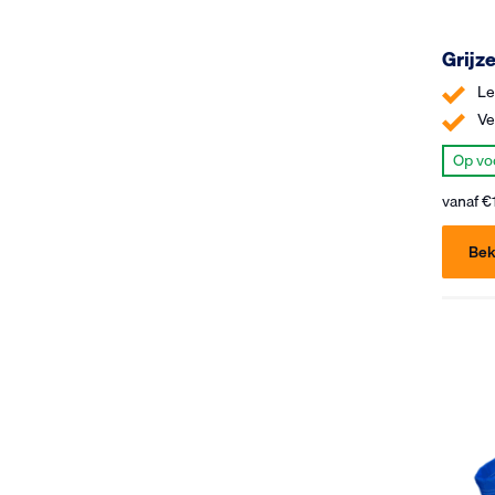
Grijz
Le
Ve
Op vo
vanaf
€
Bek