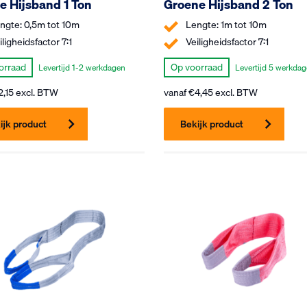
e Hijsband 1 Ton
Groene Hijsband 2 Ton
ngte: 0,5m tot 10m
Lengte: 1m tot 10m
iligheidsfactor 7:1
Veiligheidsfactor 7:1
orraad
Op voorraad
Levertijd 1-2 werkdagen
Levertijd 5 werkda
2,15
excl. BTW
vanaf
€
4,45
excl. BTW
ijk product
Bekijk product