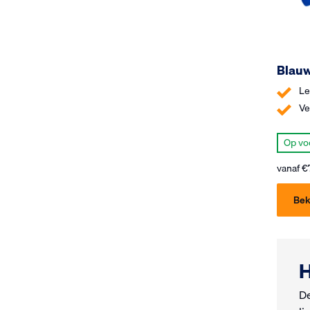
Blauw
Le
Ve
Op vo
vanaf
€
Bek
H
De