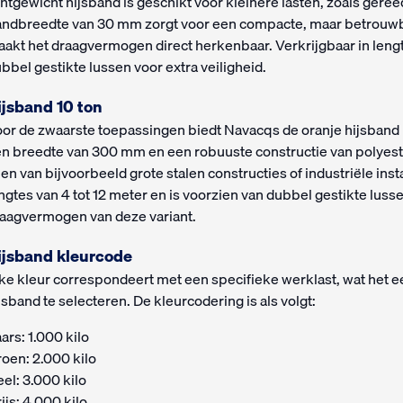
chtgewicht hijsband is geschikt voor kleinere lasten, zoals ger
ndbreedte van 30 mm zorgt voor een compacte, maar betrouwba
akt het draagvermogen direct herkenbaar. Verkrijgbaar in lengt
bbel gestikte lussen voor extra veiligheid.
ijsband 10 ton
or de zwaarste toepassingen biedt Navacqs de oranje hijsband 
n breedte van 300 mm en een robuuste constructie van polyeste
llen van bijvoorbeeld grote stalen constructies of industriële inst
ngtes van 4 tot 12 meter en is voorzien van dubbel gestikte luss
aagvermogen van deze variant.
ijsband kleurcode
ke kleur correspondeert met een specifieke werklast, wat het e
jsband te selecteren. De kleurcodering is als volgt:
ars: 1.000 kilo
oen: 2.000 kilo
el: 3.000 kilo
ijs: 4.000 kilo