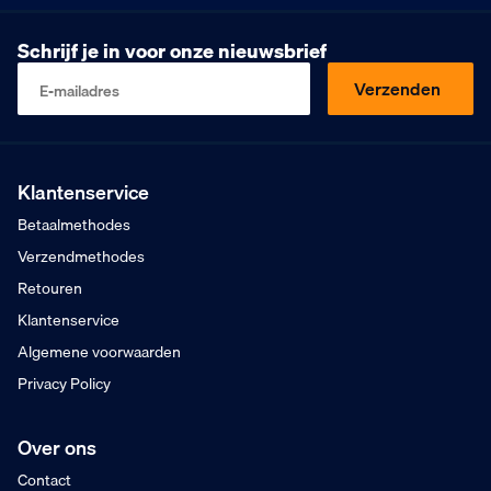
Vanaf €75,- excl. BTW
Zaterdag besteld
Schrijf je in voor onze nieuwsbrief
Dinsdag in huis
9
Klanten geven ons
,5
Verzenden
E-mailadres
Op basis van 453 beoordelingen
Kopen op rekening
Mogelijk voor bedrijven
Gratis verzending
Vanaf €75,- excl. BTW
Klantenservice
Zaterdag besteld
Betaalmethodes
Dinsdag in huis
Verzendmethodes
Retouren
Klantenservice
Algemene voorwaarden
Privacy Policy
Over ons
Contact