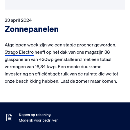
23 april 2024
Zonnepanelen
Afgelopen week zijn we een stapje groener geworden.
Strago Electro
heeft op het dak van ons magazijn 38
glaspanelen van 430wp geïnstalleerd met een totaal
vermogen van 16,34 kwp. Een mooie duurzame
investering en efficiënt gebruik van de ruimte die we tot
onze beschikking hebben. Laat de zomer maar komen.
Zaterdag besteld
Dinsdag in huis
9
Klanten geven ons
,5
Op basis van 453 beoordelingen
Kopen op rekening
Mogelijk voor bedrijven
Gratis verzending