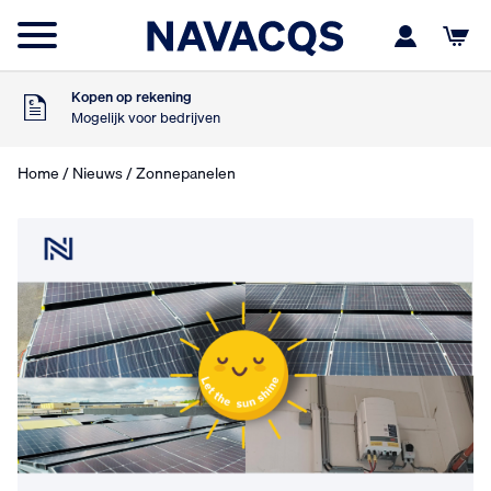
Zaterdag besteld
Dinsdag in huis
9
Klanten geven ons
,5
Op basis van 453 beoordelingen
Kopen op rekening
Mogelijk voor bedrijven
Gratis verzending
Vanaf €75,- excl. BTW
Home
/
Nieuws
/ Zonnepanelen
Zaterdag besteld
Dinsdag in huis
9
Klanten geven ons
,5
Op basis van 453 beoordelingen
Kopen op rekening
Mogelijk voor bedrijven
Gratis verzending
Vanaf €75,- excl. BTW
Zaterdag besteld
Dinsdag in huis