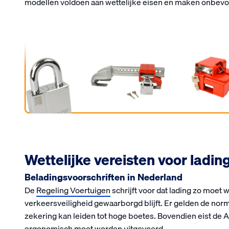
modellen voldoen aan wettelijke eisen en maken onbevo
Wettelijke vereisten voor ladin
Beladingsvoorschriften in Nederland
De
Regeling Voertuigen
schrijft voor dat lading zo moe
verkeersveiligheid gewaarborgd blijft. Er gelden de no
zekering kan leiden tot hoge boetes. Bovendien eist de A
ergonomisch moet worden uitgevoerd.