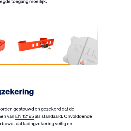
egde toegang moeilijk.
gzekering
t worden gestouwd en gezekerd dat de
rmen van
EN 12195
als standaard. Onvoldoende
rbowet dat ladingzekering veilig en