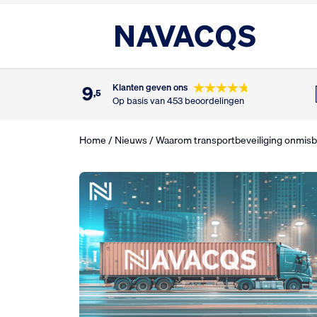
9
Klanten geven ons
,5
Op basis van 453 beoordelingen
Home
/
Nieuws
/ Waarom transportbeveiliging onmisba