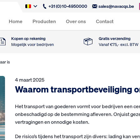
+31 (0) 10-4950000
sales@navacqs.be
Home
Producten
Over ons
Contact
Kopen op rekening
Gratis verzending
Mogelijk voor bedrijven
Vanaf €75,- excl. BTW
ar is
4 maart 2025
Waarom transportbeveiliging o
Het transport van goederen vormt voor bedrijven een cent
onbeschadigd op de bestemming afleveren. Onjuist gezek
vertragingen en onnodige kosten.
De risico’s tijdens het transport zijn divers: lading kan v