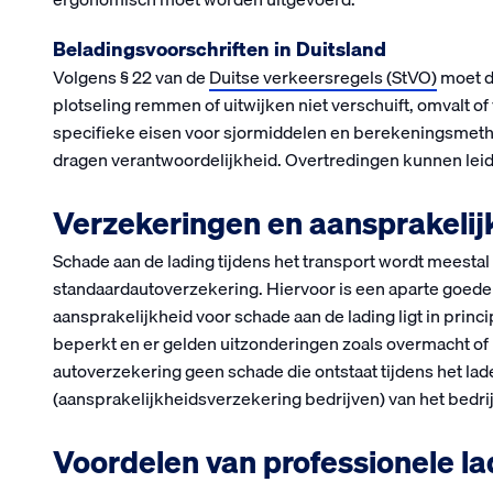
Beladingsvoorschriften in Duitsland
Volgens § 22 van de
Duitse verkeersregels (StVO)
moet de
plotseling remmen of uitwijken niet verschuift, omvalt of
specifieke eisen voor sjormiddelen en berekeningsmetho
dragen verantwoordelijkheid. Overtredingen kunnen leide
Verzekeringen en aansprakelij
Schade aan de lading tijdens het transport wordt meestal
standaardautoverzekering. Hiervoor is een aparte goed
aansprakelijkheid voor schade aan de lading ligt in prin
beperkt en er gelden uitzonderingen zoals overmacht of 
autoverzekering geen schade die ontstaat tijdens het lad
(aansprakelijkheidsverzekering bedrijven) van het bedrij
Voordelen van professionele l