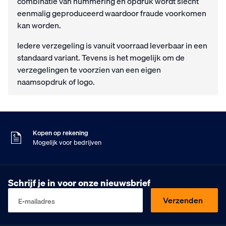
combinatie van nummering en opdruk wordt slecht
eenmalig geproduceerd waardoor fraude voorkomen
kan worden.
Iedere verzegeling is vanuit voorraad leverbaar in een
standaard variant. Tevens is het mogelijk om de
verzegelingen te voorzien van een eigen
naamsopdruk of logo.
Na 16:00 besteld
Maandag in huis
9
Klanten geven ons
,5
Op basis van 453 beoordelingen
Kopen op rekening
Mogelijk voor bedrijven
Gratis verzending
Vanaf €75,- excl. BTW
Na 16:00 besteld
Schrijf je in voor onze nieuwsbrief
Maandag in huis
9
Klanten geven ons
,5
Verzenden
E-mailadres
Op basis van 453 beoordelingen
Kopen op rekening
Mogelijk voor bedrijven