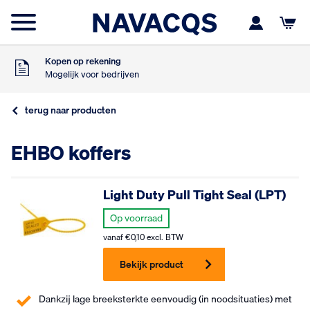
Na 16:00 besteld
Maandag in huis
9
Klanten geven ons
,5
Op basis van 453 beoordelingen
Kopen op rekening
Mogelijk voor bedrijven
Gratis verzending
Vanaf €75,- excl. BTW
terug naar producten
Na 16:00 besteld
Maandag in huis
9
EHBO koffers
Klanten geven ons
,5
Op basis van 453 beoordelingen
Kopen op rekening
Mogelijk voor bedrijven
Light Duty Pull Tight Seal (LPT)
Gratis verzending
Vanaf €75,- excl. BTW
Op voorraad
Na 16:00 besteld
vanaf
€
0,10
excl. BTW
Maandag in huis
Bekijk product
Dankzij lage breeksterkte eenvoudig (in noodsituaties) met