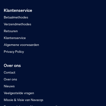
Gratis verzending
Vanaf €75,- excl. BTW
Klantenservice
Na 16:00 besteld
Betaalmethodes
Maandag in huis
Verzendmethodes
Retouren
Klantenservice
Algemene voorwaarden
Privacy Policy
Over ons
Contact
Over ons
Nieuws
Veelgestelde vragen
Missie & Visie van Navacqs