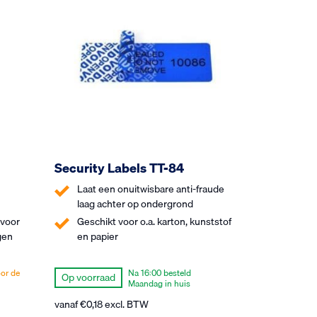
Security Labels TT-84
Laat een onuitwisbare anti-fraude
laag achter op ondergrond
 voor
Geschikt voor o.a. karton, kunststof
gen
en papier
or de
Na 16:00 besteld
Op voorraad
Maandag in huis
vanaf
€
0,18
excl. BTW