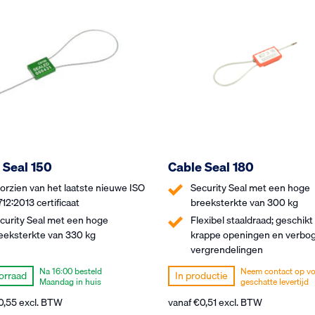
 Seal 150
Cable Seal 180
orzien van het laatste nieuwe ISO
Security Seal met een hoge
712:2013 certificaat
breeksterkte van 300 kg
curity Seal met een hoge
Flexibel staaldraad; geschikt
eeksterkte van 330 kg
krappe openingen en verbo
vergrendelingen
Na 16:00 besteld
Neem contact op vo
orraad
In productie
Maandag in huis
geschatte levertijd
0,55
excl. BTW
vanaf
€
0,51
excl. BTW