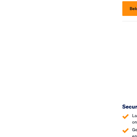
Bek
Secur
La
on
Ge
en