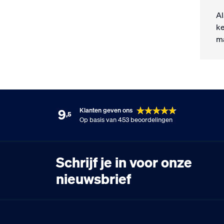
Al
ke
ma
9
Klanten geven ons
,5
Op basis van 453 beoordelingen
Schrijf je in voor onze
nieuwsbrief