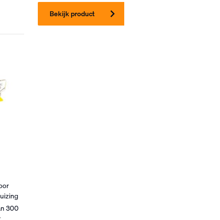
Bekijk product
oor
uizing
an 300
t