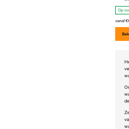
Op vo
vanaf
€
Bek
He
ve
wa
On
wa
de
Ze
va
wa