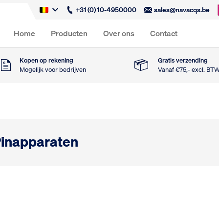
+31 (0) 10-4950000
sales@navacqs.be
Home
Producten
Over ons
Contact
Kopen op rekening
Gratis verzending
Mogelijk voor bedrijven
Vanaf €75,- excl. BT
inapparaten