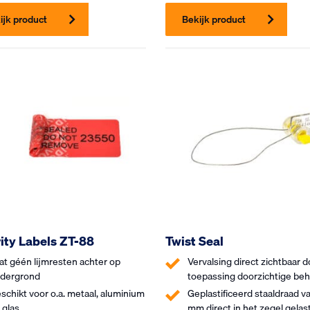
ijk product
Bekijk product
ity Labels ZT-88
Twist Seal
at géén lijmresten achter op
Vervalsing direct zichtbaar d
dergrond
toepassing doorzichtige beh
schikt voor o.a. metaal, aluminium
Geplastificeerd staaldraad v
 glas
mm direct in het zegel gelas