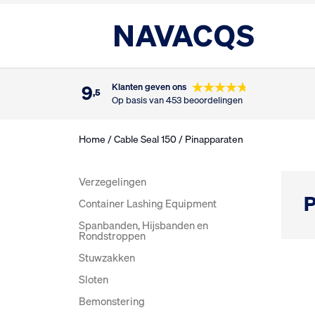
9
Klanten geven ons
,5
Op basis van 453 beoordelingen
Home
/
Cable Seal 150
/ Pinapparaten
Verzegelingen
P
Container Lashing Equipment
Spanbanden, Hijsbanden en
Rondstroppen
Stuwzakken
Sloten
Bemonstering