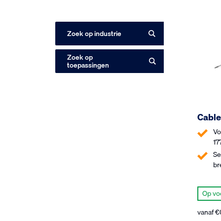
Zoek op industrie
Zoek op
toepassingen
Cable
Vo
17
Se
br
Op vo
vanaf
€