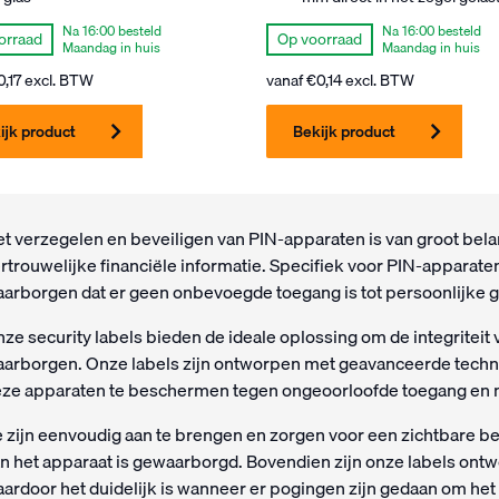
Na 16:00 besteld
Na 16:00 besteld
orraad
Op voorraad
Maandag in huis
Maandag in huis
0,17
excl. BTW
vanaf
€
0,14
excl. BTW
ijk product
Bekijk product
t verzegelen en beveiligen van PIN-apparaten is van groot bel
rtrouwelijke financiële informatie. Specifiek voor PIN-apparaten
arborgen dat er geen onbevoegde toegang is tot persoonlijke g
ze security labels bieden de ideale oplossing om de integriteit 
arborgen. Onze labels zijn ontworpen met geavanceerde techno
ze apparaten te beschermen tegen ongeoorloofde toegang en m
 zijn eenvoudig aan te brengen en zorgen voor een zichtbare beve
n het apparaat is gewaarborgd. Bovendien zijn onze labels ont
ardoor het duidelijk is wanneer er pogingen zijn gedaan om het