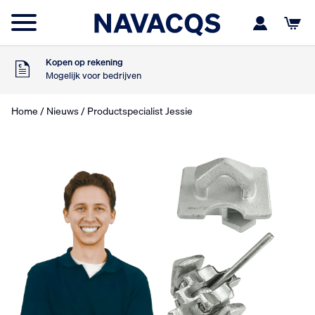
Voor 16:00 besteld
Morgen in huis
9
Klanten geven ons
,5
Op basis van 453 beoordelingen
Kopen op rekening
Mogelijk voor bedrijven
Gratis verzending
Vanaf €75,- excl. BTW
Home
/
Nieuws
/ Productspecialist Jessie
Voor 16:00 besteld
Morgen in huis
9
Klanten geven ons
,5
Op basis van 453 beoordelingen
Kopen op rekening
Mogelijk voor bedrijven
Gratis verzending
Vanaf €75,- excl. BTW
Voor 16:00 besteld
Morgen in huis