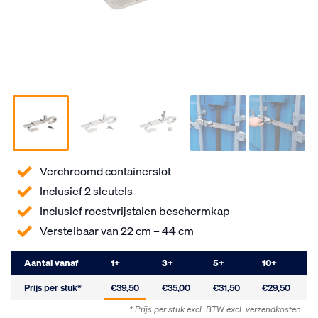
Verchroomd containerslot
Inclusief 2 sleutels
Inclusief roestvrijstalen beschermkap
Verstelbaar van 22 cm – 44 cm
Aantal vanaf
1
+
3
+
5
+
10
+
Prijs per stuk*
€39,50
€35,00
€31,50
€29,50
* Prijs per stuk excl. BTW
excl. verzendkosten