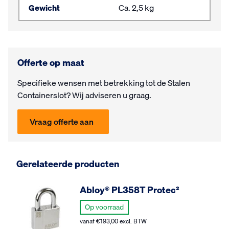
Gewicht
Ca. 2,5 kg
Offerte op maat
Specifieke wensen met be­trek­king tot de Stalen
Containerslot? Wij ad­vi­seren u graag.
Vraag offerte aan
Gerelateerde producten
Abloy® PL358T Protec²
Op voorraad
vanaf
€
193,00
excl. BTW