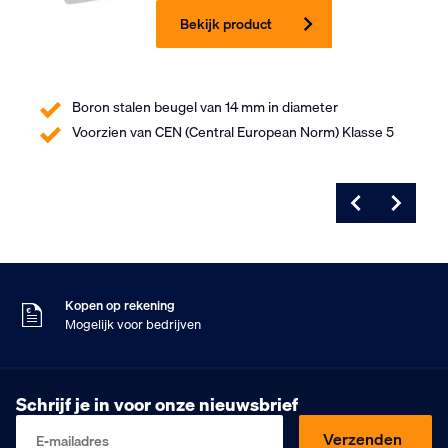
Bekijk product
Boron stalen beugel van 14 mm in diameter
Voorzien van CEN (Central European Norm) Klasse 5
Voor 16:00 besteld
Morgen in huis
9
Klanten geven ons
,5
Op basis van 453 beoordelingen
Kopen op rekening
Mogelijk voor bedrijven
Gratis verzending
Vanaf €75,- excl. BTW
Voor 16:00 besteld
Schrijf je in voor onze nieuwsbrief
Morgen in huis
9
Klanten geven ons
,5
Verzenden
E-mailadres
Op basis van 453 beoordelingen