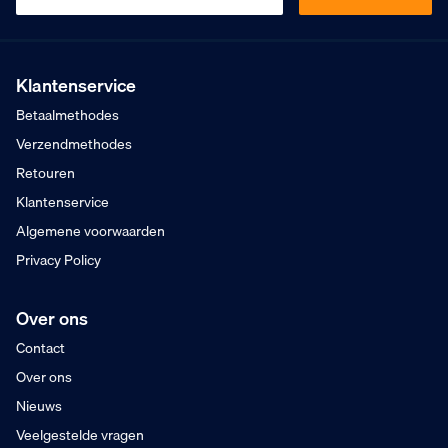
Kopen op rekening
Mogelijk voor bedrijven
Gratis verzending
Vanaf €75,- excl. BTW
Klantenservice
Voor 16:00 besteld
Betaalmethodes
Morgen in huis
Verzendmethodes
Retouren
Klantenservice
Algemene voorwaarden
Privacy Policy
Over ons
Contact
Over ons
Nieuws
Veelgestelde vragen