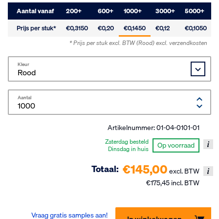
Aantal vanaf
200
+
600
+
1000
+
3000
+
5000
+
Prijs per stuk*
€0,3150
€0,20
€0,1450
€0,12
€0,1050
* Prijs per stuk excl. BTW
(Rood)
excl. verzendkosten
Kleur
Aantal
Artikelnummer:
01-04-0101-01
Zaterdag besteld
Op voorraad
Dinsdag in huis
€145,00
Totaal:
excl. BTW
€175,45 incl. BTW
Vraag gratis samples aan!
In winkelwagen