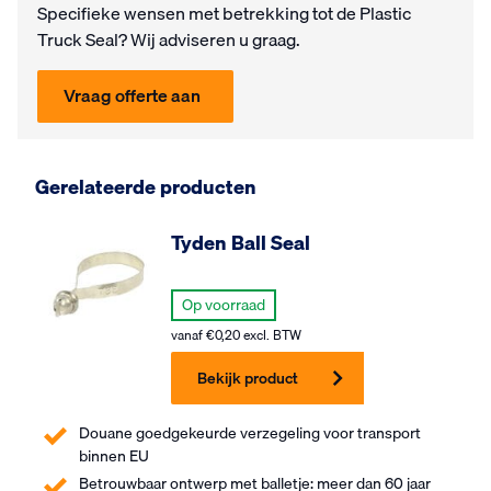
Specifieke wensen met be­trek­king tot de Plastic
Truck Seal? Wij ad­vi­seren u graag.
Vraag offerte aan
Gerelateerde producten
Tyden Ball Seal
Op voorraad
vanaf
€
0,20
excl. BTW
Bekijk product
Douane goedgekeurde verzegeling voor transport
binnen EU
Betrouwbaar ontwerp met balletje: meer dan 60 jaar