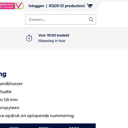
Inloggen
€
0,00
(0 producten)
Zoeken...
Voor 16:00 besteld
Maandag in huis
ing
randblusser
tuatie
an 1,6 mm
ypropyleen
eke opdruk en oplopende nummering