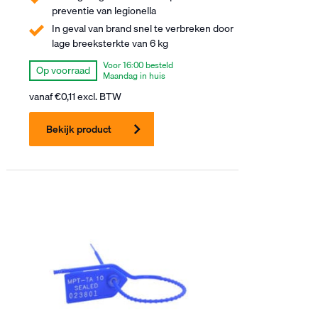
preventie van legionella
In geval van brand snel te verbreken door
lage breeksterkte van 6 kg
Voor 16:00 besteld
Op voorraad
Maandag in huis
vanaf
€
0,11
excl. BTW
Bekijk product