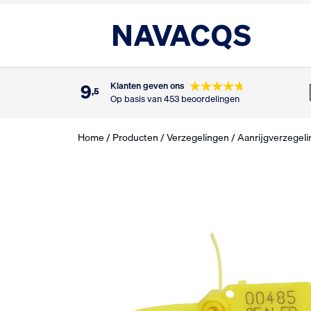
9
Klanten geven ons
,5
Op basis van 453 beoordelingen
Home
/
Producten
/
Verzegelingen
/
Aanrijg­verzegel