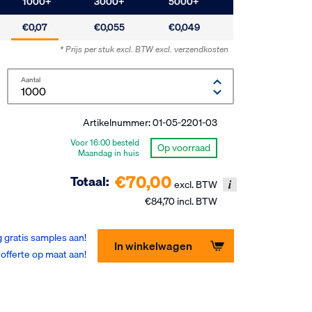
1000
+
3000
+
5000
+
€0,07
€0,055
€0,049
* Prijs per stuk excl. BTW
excl. verzendkosten
Aantal
Artikelnummer:
01-05-2201-03
Voor 16:00 besteld
Op voorraad
Maandag in huis
€70,00
Totaal:
excl. BTW
€84,70 incl. BTW
 gratis samples aan!
In winkelwagen
offerte op maat aan!