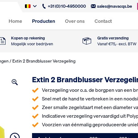
+31 (0) 10-4950000
sales@navacqs.be
Home
Producten
Over ons
Contact
Kopen op rekening
Gratis verzending
Mogelijk voor bedrijven
Vanaf €75,- excl. BTW
ingen
/ Extin 2 Brandblusser Verzegeling
Extin 2 Brandblusser Verzegel
Verzegeling voor o.a. de borgpen van een b
Snel met de hand te verbreken in een noodsi
Zeer smalle zegelstaart met een diameter v
Indicatieve verzegeling vervaardigd uit Pol
Voorzien van éénmalig geproduceerde uni