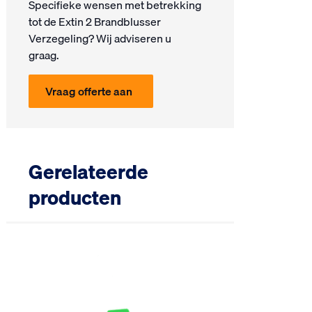
Specifieke wensen met be­trek­king
tot de Extin 2 Brandblusser
Verzegeling? Wij ad­vi­seren u
graag.
Vraag offerte aan
Gerelateerde
producten