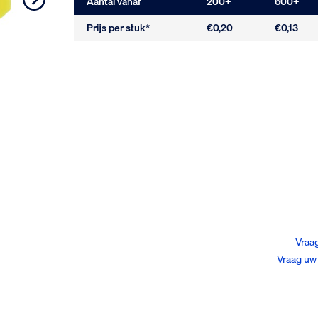
Aantal vanaf
200
+
600
+
Prijs per stuk*
€0,20
€0,13
Vraag
Vraag uw 