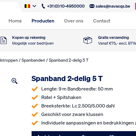
+31 (0) 10-4950000
sales@navacqs.be
Home
Producten
Over ons
Contact
Kopen op rekening
Gratis verzending
Mogelijk voor bedrijven
Vanaf €75,- excl. BT
dstroppen
/
Spanbanden
/ Spanband 2-delig 5 T
Spanband 2-delig 5 T
Lengte: 9 m Bandbreedte: 50 mm
Ratel + Spitshaken
Breeksterkte: Lc 2.500/5.000 daN
Geschikt voor zware klussen
Individuele aanpassingen en bedrukkingen z