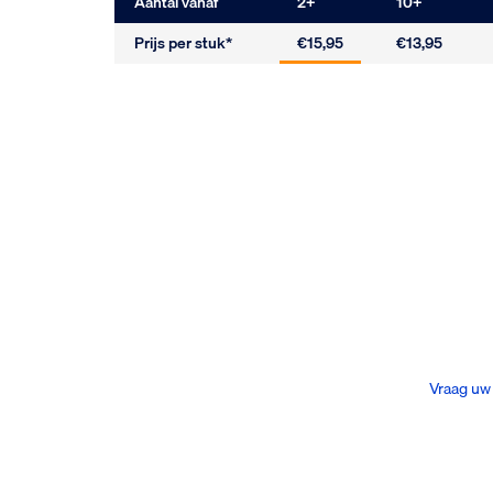
Aantal vanaf
2
+
10
+
Prijs per stuk*
€15,95
€13,95
Vraag uw 