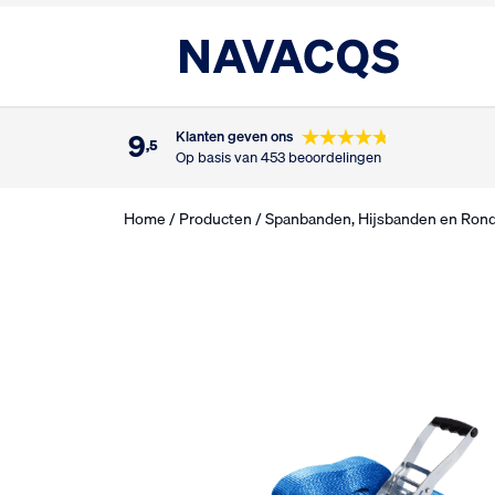
9
Klanten geven ons
,5
Op basis van 453 beoordelingen
Home
/
Producten
/
Spanbanden, Hijsbanden en Ron