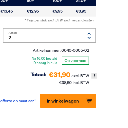
20
+
50
+
100
+
240
+
€13,45
€12,95
€9,95
€8,95
* Prijs per stuk excl. BTW
excl. verzendkosten
Aantal
Artikelnummer:
06-10-0005-02
Na 16:00 besteld
Op voorraad
Dinsdag in huis
€31,90
Totaal:
excl. BTW
€38,60 incl. BTW
In winkelwagen
offerte op maat aan!