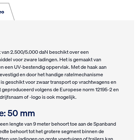
eo
t van 2.500/5.000 daN beschikt over een
middel voor zware ladingen. Het is gemaakt van
en een UV-bestendig oppervlak. Met de haak aan
bevestigd en door het handige ratelmechanisme
is geschikt voor zwaar transport op vrachtwagens en
t geproduceerd volgens de Europese norm 12195-2 en
ijfsnaam of -logo is ook mogelijk.
te: 50 mm
en lengte van 9 meter behoort toe aan de Spanband
eedte behoort tot het grotere segment binnen de
tten van ladingen op grote voertuigen of trailers kan