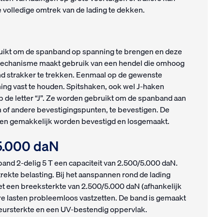
 volledige omtrek van de lading te dekken.
n
ruikt om de spanband op spanning te brengen en deze
elmechanisme maakt gebruik van een hendel die omhoog
 strakker te trekken. Eenmaal op de gewenste
ing vast te houden. Spitshaken, ook wel J-haken
 de letter “J”. Ze worden gebruikt om de spanband aan
n of andere bevestigingspunten, te bevestigen. De
nen gemakkelijk worden bevestigd en losgemaakt.
/5.000 daN
nd 2-delig 5 T een capaciteit van 2.500/5.000 daN.
rekte belasting. Bij het aanspannen rond de lading
t een breeksterkte van 2.500/5.000 daN (afhankelijk
e lasten probleemloos vastzetten. De band is gemaakt
heursterkte en een UV-bestendig oppervlak.