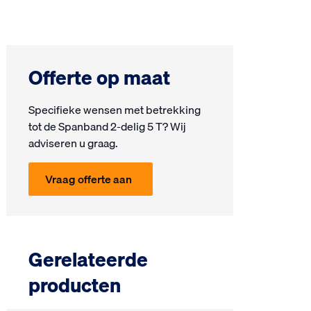
Offerte op maat
Specifieke wensen met be­trek­king
tot de Spanband 2-delig 5 T? Wij
ad­vi­seren u graag.
Vraag offerte aan
Gerelateerde
producten