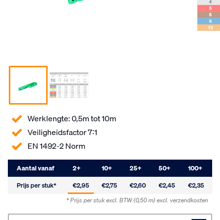
Werklengte: 0,5m tot 10m
Veiligheidsfactor 7:1
EN 1492-2 Norm
Aantal vanaf
2
+
10
+
25
+
50
+
100
+
Prijs per stuk*
€2,95
€2,75
€2,60
€2,45
€2,35
* Prijs per stuk excl. BTW
(0,50 m)
excl. verzendkosten