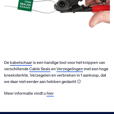
De
kabelschaar
is een handige tool voor het knippen van
verschillende
Cable Seals
en
Verzegelingen
met een hoge
breeksterkte. Verzegelen en verbreken in 1 aankoop, dat
we daar niet eerder aan hebben gedacht 🙂
Meer informatie vindt u
hier
Zondag besteld
Dinsdag in huis
Klanten geven ons