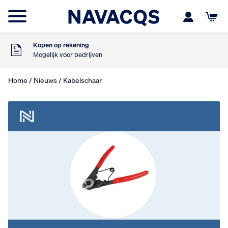
Zondag besteld
Dinsdag in huis
9
Klanten geven ons
,5
Op basis van 453 beoordelingen
Kopen op rekening
Mogelijk voor bedrijven
Gratis verzending
Vanaf €75,- excl. BTW
Home
/
Nieuws
/ Kabelschaar
Zondag besteld
Dinsdag in huis
9
Klanten geven ons
,5
Op basis van 453 beoordelingen
Kopen op rekening
Mogelijk voor bedrijven
Gratis verzending
Vanaf €75,- excl. BTW
Zondag besteld
Dinsdag in huis