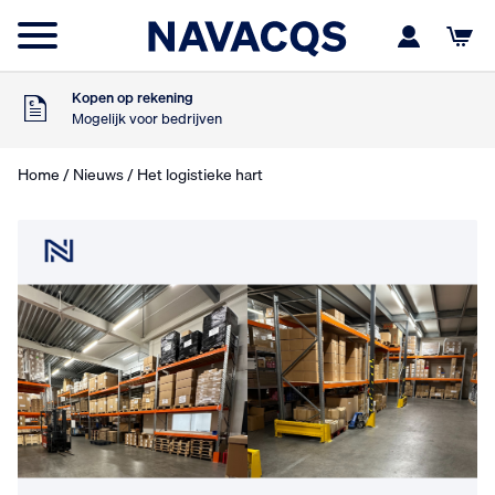
Voor 16:00 besteld
Maandag in huis
9
Klanten geven ons
,5
Op basis van 453 beoordelingen
Kopen op rekening
Mogelijk voor bedrijven
Gratis verzending
Vanaf €75,- excl. BTW
Home
/
Nieuws
/ Het logistieke hart
Voor 16:00 besteld
Maandag in huis
9
Klanten geven ons
,5
Op basis van 453 beoordelingen
Kopen op rekening
Mogelijk voor bedrijven
Gratis verzending
Vanaf €75,- excl. BTW
Voor 16:00 besteld
Maandag in huis