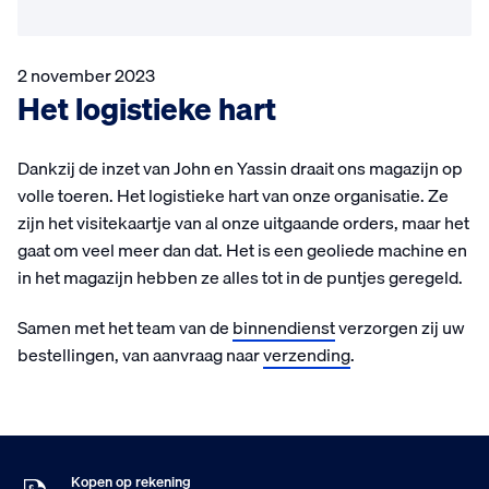
2 november 2023
Het logistieke hart
Dankzij de inzet van John en Yassin draait ons magazijn op
volle toeren. Het logistieke hart van onze organisatie. Ze
zijn het visitekaartje van al onze uitgaande orders, maar het
gaat om veel meer dan dat. Het is een geoliede machine en
in het magazijn hebben ze alles tot in de puntjes geregeld.
Samen met het team van de
binnendienst
verzorgen zij uw
bestellingen, van aanvraag naar
verzending
.
Voor 16:00 besteld
Maandag in huis
9
Klanten geven ons
,5
Op basis van 453 beoordelingen
Kopen op rekening