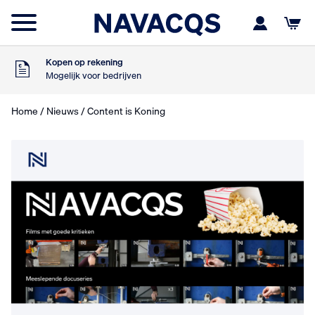
Voor 16:00 besteld
Morgen in huis
9
Klanten geven ons
,5
Op basis van 453 beoordelingen
Kopen op rekening
Mogelijk voor bedrijven
Gratis verzending
Vanaf €75,- excl. BTW
Home
/
Nieuws
/ Content is Koning
Voor 16:00 besteld
Morgen in huis
9
Klanten geven ons
,5
Op basis van 453 beoordelingen
Kopen op rekening
Mogelijk voor bedrijven
Gratis verzending
Vanaf €75,- excl. BTW
Voor 16:00 besteld
Morgen in huis