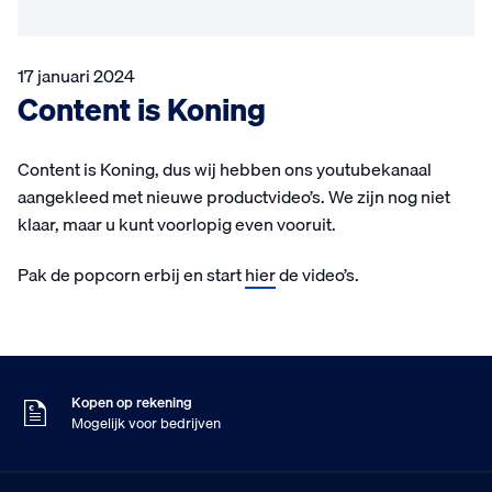
17 januari 2024
Content is Koning
Content is Koning, dus wij hebben ons youtubekanaal
aangekleed met nieuwe productvideo’s. We zijn nog niet
klaar, maar u kunt voorlopig even vooruit.
Pak de popcorn erbij en start
hier
de video’s.
Voor 16:00 besteld
Morgen in huis
9
Klanten geven ons
,5
Op basis van 453 beoordelingen
Kopen op rekening
Mogelijk voor bedrijven
Gratis verzending
Vanaf €75,- excl. BTW
Voor 16:00 besteld