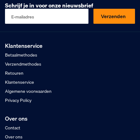
Schrijf je in voor onze nieuwsbrief
Morgen in huis
9
Klanten geven ons
,5
Verzenden
E-mailadres
Op basis van 453 beoordelingen
Kopen op rekening
Mogelijk voor bedrijven
Gratis verzending
Vanaf €75,- excl. BTW
Klantenservice
Voor 16:00 besteld
Betaalmethodes
Morgen in huis
Verzendmethodes
Retouren
Klantenservice
Algemene voorwaarden
Privacy Policy
Over ons
Contact
Over ons